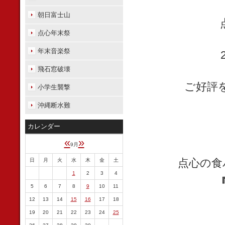
朝日富士山
点心年末祭
年末音楽祭
飛石窓破壊
ご好評
小学生襲撃
沖縄断水難
カレンダー
«
»
9月
点心の食
日
月
火
水
木
金
土
1
2
3
4
5
6
7
8
9
10
11
12
13
14
15
16
17
18
19
20
21
22
23
24
25