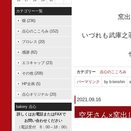
26
27
28
29
30
カテゴリー一覧
窯出
畑 (236)
点心のこころみ (152)
いづれも武庫之
プロレス (20)
感謝 (82)
エコキャップ (23)
カテゴリー
点心のこころみ
その他 (208)
パーマリンク
by b-tenshin
a
HP企画 (5)
点心オリジナル (20)
2021.09.16
bakery 点心
空牙さん×窯出
詳しくはお電話またはFAXで
お問い合わせください
（電話受付 8：00～18：00）