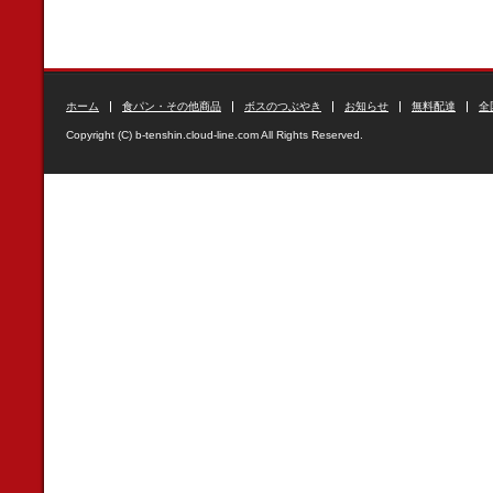
ホーム
食パン・その他商品
ボスのつぶやき
お知らせ
無料配達
全
Copyright (C) b-tenshin.cloud-line.com All Rights Reserved.