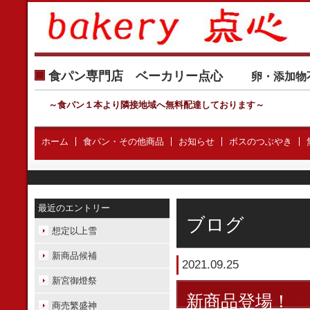
食パン専門店 ベーカリー点心
卵・添加物
～食パン１本より隣接地域へ無料配達しております
～
ホーム
食パン・その他商品
お知らせ
ボスのつぶやき
最近のエントリー
ブログ
想定以上雪
新商品候補
2021.09.25
新宮御燈祭
新商品登場！
商売繁盛神