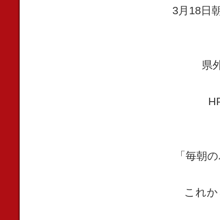
3月18
県
H
「毎朝の
これか