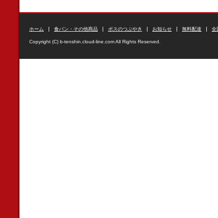
ホーム
食パン・その他商品
ボスのつぶやき
お知らせ
無料配達
全
Copyright (C) b-tenshin.cloud-line.com All Rights Reserved.