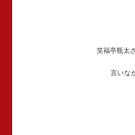
笑福亭瓶太さん
言いな