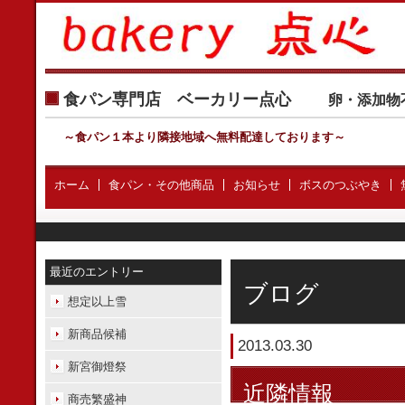
食パン専門店 ベーカリー点心
卵・添加物
～食パン１本より隣接地域へ無料配達しております
～
ホーム
食パン・その他商品
お知らせ
ボスのつぶやき
最近のエントリー
ブログ
想定以上雪
新商品候補
2013.03.30
新宮御燈祭
近隣情報
商売繁盛神