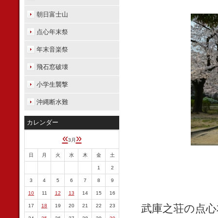
朝日富士山
点心年末祭
年末音楽祭
飛石窓破壊
小学生襲撃
沖縄断水難
カレンダー
«
»
3月
日
月
火
水
木
金
土
1
2
3
4
5
6
7
8
9
10
11
12
13
14
15
16
武庫之荘の点心
17
18
19
20
21
22
23