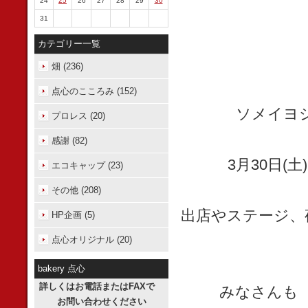
24
25
26
27
28
29
30
31
カテゴリー一覧
畑 (236)
点心のこころみ (152)
ソメイヨ
プロレス (20)
感謝 (82)
3月30日(
エコキャップ (23)
その他 (208)
出店やステージ、
HP企画 (5)
点心オリジナル (20)
bakery 点心
詳しくはお電話またはFAXで
みなさんも
お問い合わせください