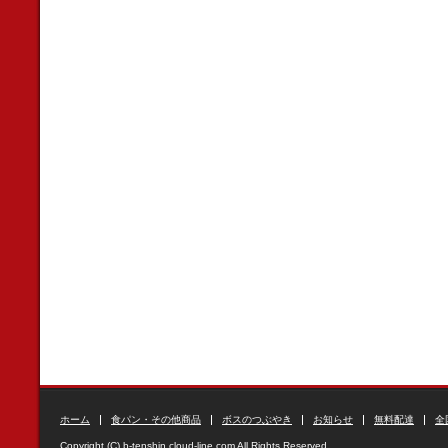
ホーム
食パン・その他商品
ボスのつぶやき
お知らせ
無料配達
全
Copyright (C) b-tenshin.cloud-line.com All Rights Reserved.