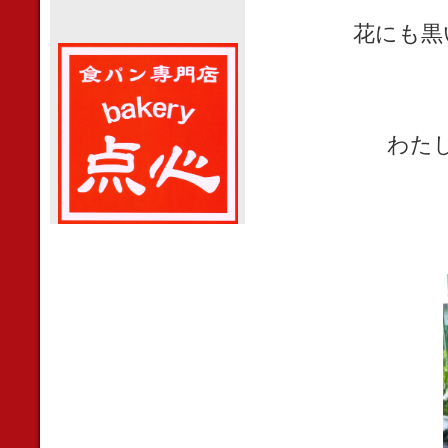
花にも黒
わた