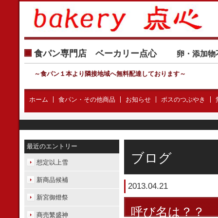
食パン専門店 ベーカリー点心
卵・添加物
～食パン１本より隣接地域へ無料配達しております
～
ホーム
食パン・その他商品
お知らせ
ボスのつぶやき
最近のエントリー
ブログ
想定以上雪
新商品候補
2013.04.21
新宮御燈祭
呼び名は？？
商売繁盛神