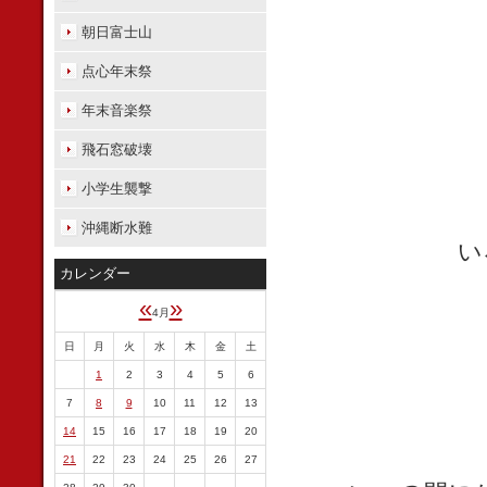
朝日富士山
点心年末祭
年末音楽祭
飛石窓破壊
小学生襲撃
沖縄断水難
い
カレンダー
«
»
4月
日
月
火
水
木
金
土
1
2
3
4
5
6
7
8
9
10
11
12
13
14
15
16
17
18
19
20
21
22
23
24
25
26
27