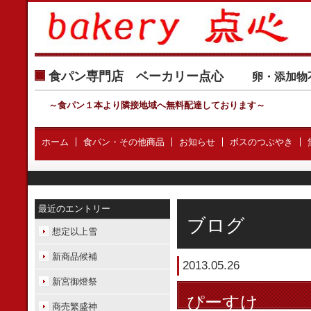
食パン専門店 ベーカリー点心
卵・添加物
～食パン１本より隣接地域へ無料配達しております
～
ホーム
食パン・その他商品
お知らせ
ボスのつぶやき
最近のエントリー
ブログ
想定以上雪
新商品候補
2013.05.26
新宮御燈祭
ぴーすけ
商売繁盛神