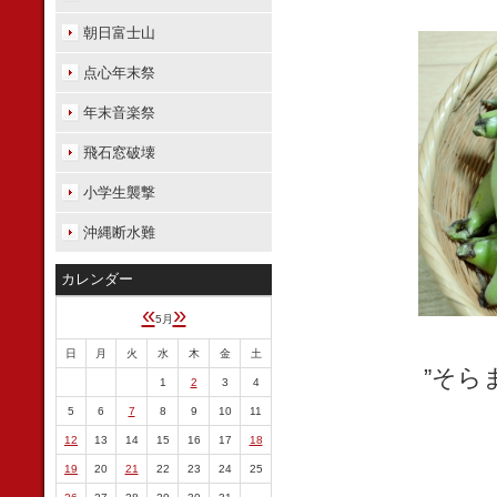
朝日富士山
点心年末祭
年末音楽祭
飛石窓破壊
小学生襲撃
沖縄断水難
カレンダー
«
»
5月
日
月
火
水
木
金
土
”そら
1
2
3
4
5
6
7
8
9
10
11
12
13
14
15
16
17
18
19
20
21
22
23
24
25