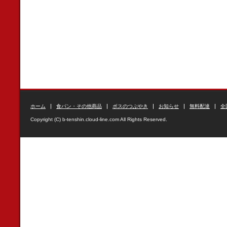
ホーム
食パン・その他商品
ボスのつぶやき
お知らせ
無料配達
全
Copyright (C) b-tenshin.cloud-line.com All Rights Reserved.