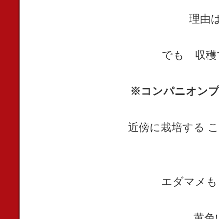
理由
でも 収穫
※コンパニオン
近傍に栽培する 
エダマメも
黄色