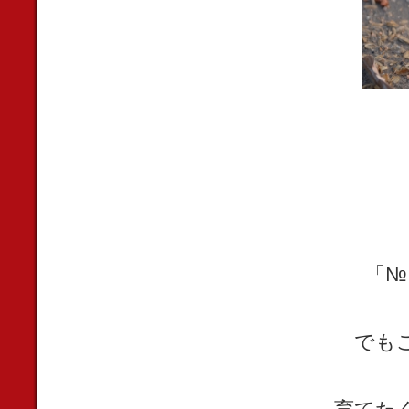
「№
でも