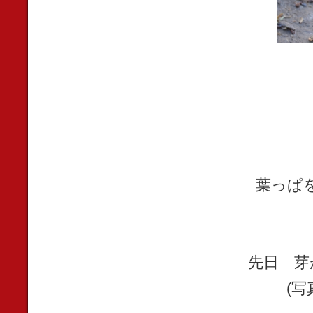
葉っぱ
先日 芽
(