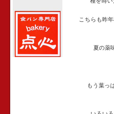
種を蒔い
こちらも昨年
夏の薬
もう葉っ
いろいろ