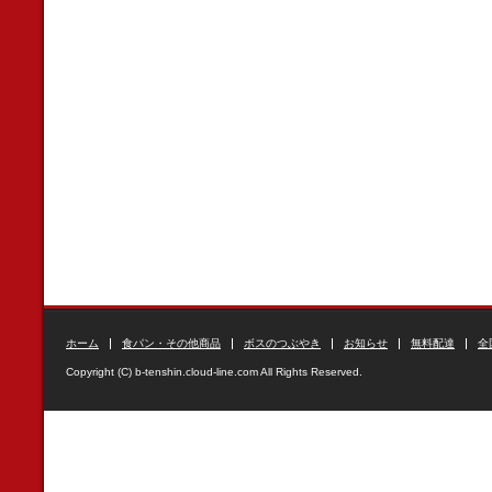
ホーム
食パン・その他商品
ボスのつぶやき
お知らせ
無料配達
全
Copyright (C) b-tenshin.cloud-line.com All Rights Reserved.