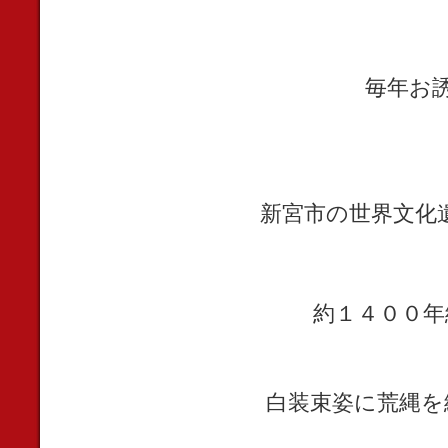
毎年お
新宮市の世界文化
約１４００年
白装束姿に荒縄を