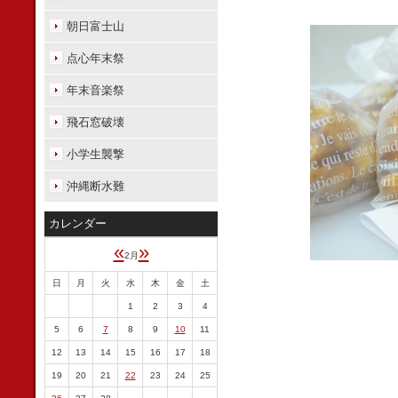
朝日富士山
点心年末祭
年末音楽祭
飛石窓破壊
小学生襲撃
沖縄断水難
カレンダー
«
»
2月
日
月
火
水
木
金
土
1
2
3
4
5
6
7
8
9
10
11
12
13
14
15
16
17
18
19
20
21
22
23
24
25