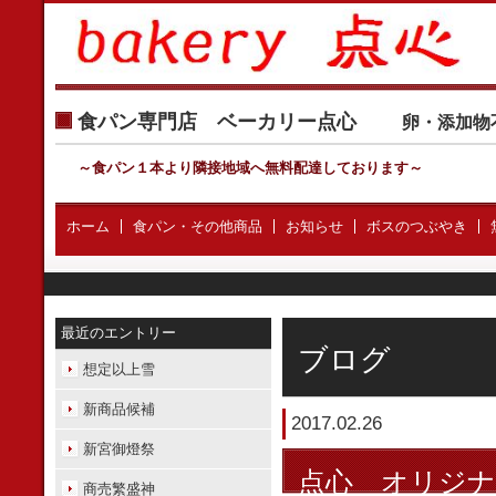
食パン専門店 ベーカリー点心
卵・添加物
～食パン１本より隣接地域へ無料配達しております
～
ホーム
食パン・その他商品
お知らせ
ボスのつぶやき
最近のエントリー
ブログ
想定以上雪
新商品候補
2017.02.26
新宮御燈祭
点心 オリジ
商売繁盛神