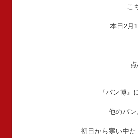
こ
本日2月
点
『パン博』
他のパン
初日から寒い中た