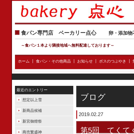
食パン専門店 ベーカリー点心
卵・添加物
～食パン１本より隣接地域へ無料配達しております
～
ホーム
食パン・その他商品
お知らせ
ボスのつぶやき
最近のエントリー
ブログ
想定以上雪
新商品候補
2019.02.27
新宮御燈祭
第5回 てくて
商売繁盛神