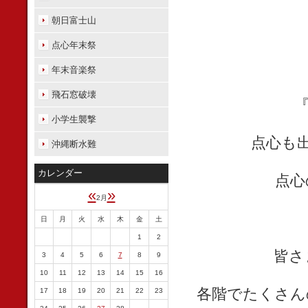
朝日富士山
点心年末祭
年末音楽祭
飛石窓破壊
小学生襲撃
点心も
沖縄断水難
カレンダー
点心
«
»
2月
日
月
火
水
木
金
土
1
2
皆さ
3
4
5
6
7
8
9
10
11
12
13
14
15
16
各階でたくさん
17
18
19
20
21
22
23