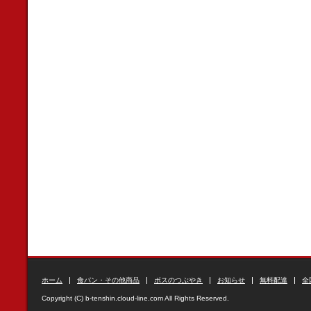
ホーム
食パン・その他商品
ボスのつぶやき
お知らせ
無料配達
全
Copyright (C) b-tenshin.cloud-line.com All Rights Reserved.