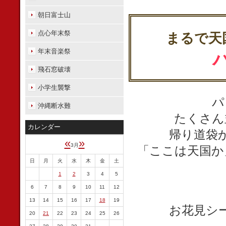
朝日富士山
点心年末祭
まるで天
年末音楽祭
パ
飛石窓破壊
小学生襲撃
パ
沖縄断水難
たくさん
カレンダー
帰り道袋
«
»
3月
「ここは天国か
日
月
火
水
木
金
土
1
2
3
4
5
6
7
8
9
10
11
12
13
14
15
16
17
18
19
お花見シ
20
21
22
23
24
25
26