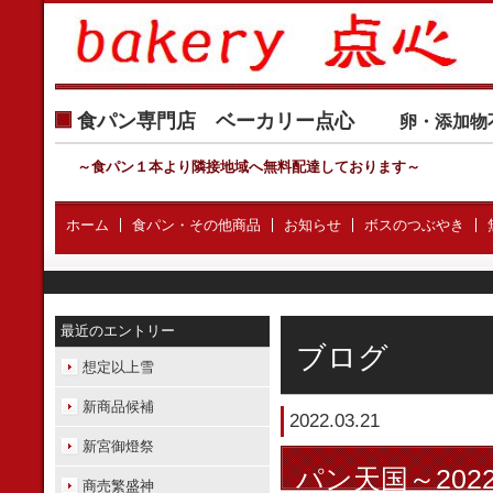
食パン専門店 ベーカリー点心
卵・添加物
～食パン１本より隣接地域へ無料配達しております
～
ホーム
食パン・その他商品
お知らせ
ボスのつぶやき
最近のエントリー
ブログ
想定以上雪
新商品候補
2022.03.21
新宮御燈祭
パン天国～202
商売繁盛神