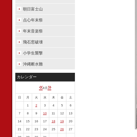
朝日富士山
点心年末祭
年末音楽祭
飛石窓破壊
小学生襲撃
沖縄断水難
カレンダー
«
»
8月
日
月
火
水
木
金
土
1
2
3
4
5
6
7
8
9
10
11
12
13
14
15
16
17
18
19
20
21
22
23
24
25
26
27