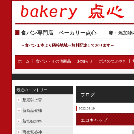
食パン専門店 ベーカリー点心
卵・添加物
～食パン１本より隣接地域へ無料配達しております
～
ホーム
食パン・その他商品
お知らせ
ボスのつぶやき
最近のエントリー
ブログ
想定以上雪
2022.08.19
新商品候補
エコキャップ
新宮御燈祭
商売繁盛神