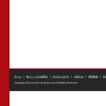
ホーム
食パン・その他商品
ボスのつぶやき
お知らせ
無料配達
全
Copyright (C) b-tenshin.cloud-line.com All Rights Reserved.