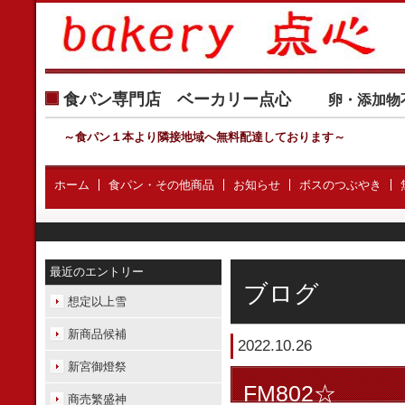
食パン専門店 ベーカリー点心
卵・添加物
～食パン１本より隣接地域へ無料配達しております
～
ホーム
食パン・その他商品
お知らせ
ボスのつぶやき
最近のエントリー
ブログ
想定以上雪
新商品候補
2022.10.26
新宮御燈祭
FM802☆
商売繁盛神