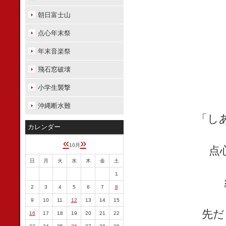
朝日富士山
点心年末祭
年末音楽祭
飛石窓破壊
小学生襲撃
沖縄断水難
「し
カレンダー
«
»
10月
点
日
月
火
水
木
金
土
1
2
3
4
5
6
7
8
9
10
11
12
13
14
15
先だ
16
17
18
19
20
21
22