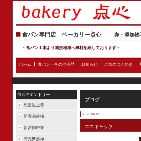
食パン専門店 ベーカリー点心
卵・添加物
～食パン１本より隣接地域へ無料配達しております
～
ホーム
食パン・その他商品
お知らせ
ボスのつぶやき
最近のエントリー
ブログ
想定以上雪
2023.06.27
新商品候補
エコキャップ
新宮御燈祭
商売繁盛神