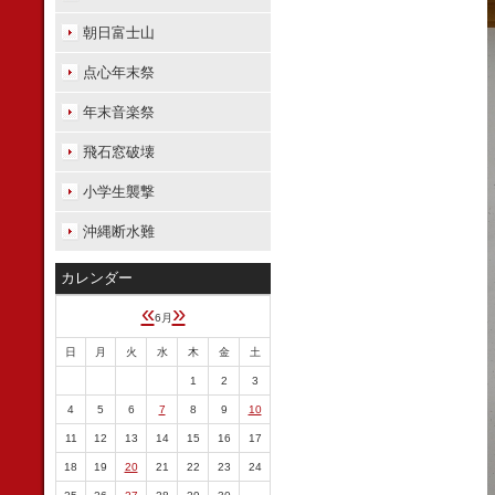
朝日富士山
点心年末祭
年末音楽祭
飛石窓破壊
小学生襲撃
沖縄断水難
カレンダー
«
»
6月
日
月
火
水
木
金
土
1
2
3
4
5
6
7
8
9
10
11
12
13
14
15
16
17
18
19
20
21
22
23
24