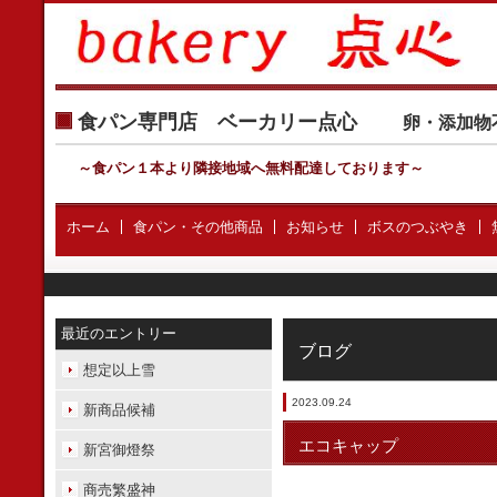
食パン専門店 ベーカリー点心
卵・添加物
～食パン１本より隣接地域へ無料配達しております
～
ホーム
食パン・その他商品
お知らせ
ボスのつぶやき
最近のエントリー
ブログ
想定以上雪
2023.09.24
新商品候補
エコキャップ
新宮御燈祭
商売繁盛神