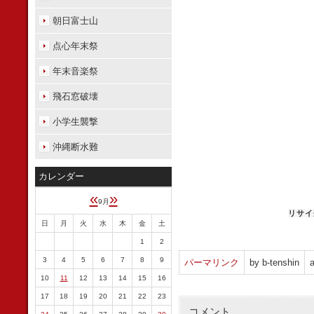
朝日富士山
点心年末祭
年末音楽祭
飛石窓破壊
小学生襲撃
沖縄断水難
カレンダー
«
»
9月
リサイ
日
月
火
水
木
金
土
1
2
3
4
5
6
7
8
9
パーマリンク
by b-tenshin
a
10
11
12
13
14
15
16
17
18
19
20
21
22
23
コメント