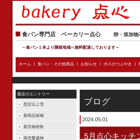
食パン専門店 ベーカリー点心
卵・添加物
～食パン１本より隣接地域へ無料配達しております
～
ホーム
食パン・その他商品
お知らせ
ボスのつぶやき
最近のエントリー
ブログ
想定以上雪
新商品候補
2024.05.01
新宮御燈祭
5月点心キッチ
商売繁盛神