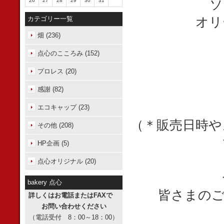
ソ
26
27
28
29
30
31
オリ
カテゴリー一覧
畑 (236)
点心のこころみ (152)
プロレス (20)
感謝 (82)
エコキャップ (23)
（＊販売日時や
その他 (208)
HP企画 (5)
点心オリジナル (20)
bakery 点心
皆さまの
詳しくはお電話またはFAXで
お問い合わせください
（電話受付 8：00～18：00）