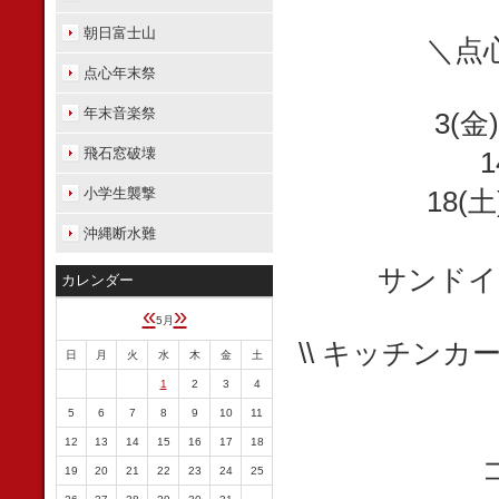
朝日富士山
＼点
点心年末祭
年末音楽祭
3(
飛石窓破壊
小学生襲撃
18
沖縄断水難
サンドイ
カレンダー
«
»
5月
\\ キッチン
日
月
火
水
木
金
土
1
2
3
4
5
6
7
8
9
10
11
12
13
14
15
16
17
18
19
20
21
22
23
24
25