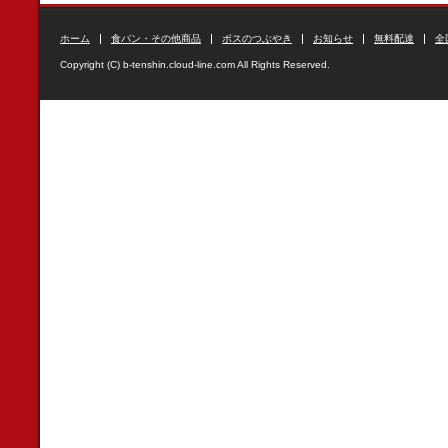
ホーム
食パン・その他商品
ボスのつぶやき
お知らせ
無料配達
全
Copyright (C) b-tenshin.cloud-line.com All Rights Reserved.