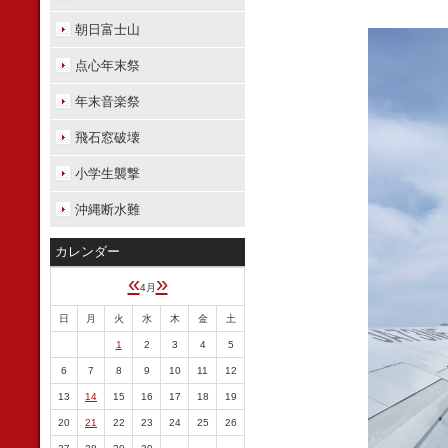
朝日富士山
点心年末祭
年末音楽祭
飛石窓破壊
小学生襲撃
沖縄断水難
カレンダー
«
»
4月
日
月
火
水
木
金
土
1
2
3
4
5
6
7
8
9
10
11
12
13
14
15
16
17
18
19
20
21
22
23
24
25
26