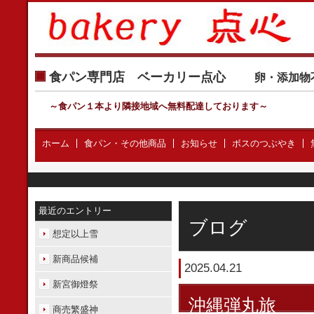
食パン専門店 ベーカリー点心
卵・添加物
～食パン１本より隣接地域へ無料配達しております
～
ホーム
食パン・その他商品
お知らせ
ボスのつぶやき
最近のエントリー
ブログ
想定以上雪
新商品候補
2025.04.21
新宮御燈祭
沖縄弾丸旅
商売繁盛神