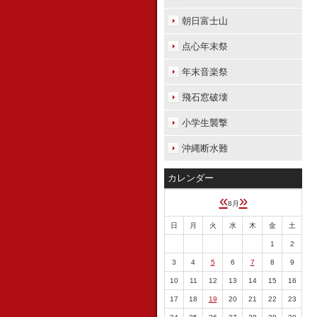
朝日富士山
点心年末祭
年末音楽祭
飛石窓破壊
小学生襲撃
沖縄断水難
カレンダー
«
»
8月
日
月
火
水
木
金
土
1
2
3
4
5
6
7
8
9
10
11
12
13
14
15
16
17
18
19
20
21
22
23