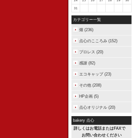
24
25
26
27
28
29
30
31
カテゴリー一覧
畑 (236)
点心のこころみ (152)
プロレス (20)
感謝 (82)
エコキャップ (23)
その他 (208)
HP企画 (5)
点心オリジナル (20)
bakery 点心
詳しくはお電話またはFAXで
お問い合わせください