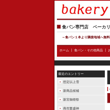
食パン専門店 ベー
～食パン１本より隣接地域へ無料
ホーム
食パン・その他商品
最近のエントリー
想定以上雪
新商品候補
新宮御燈祭
商売繁盛神