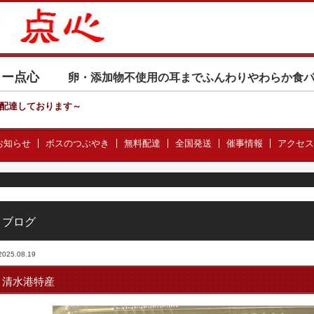
カリー点心
卵・添加物不使用の耳までふんわりやわらか食
配達しております
～
お知らせ
ボスのつぶやき
無料配達
全国発送
催事情報
アクセス
ブログ
2025.08.19
清水港特産