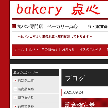
食パン専門店 ベーカリー点心
卵・添加物
～食パン１本より隣接地域へ無料配達しております
～
ホーム
食パン・その他商品
お知らせ
ボスのつぶやき
最近のエントリー
ブログ
想定以上雪
新商品候補
2025.09.24
新宮御燈祭
罰金確定券
商売繁盛神