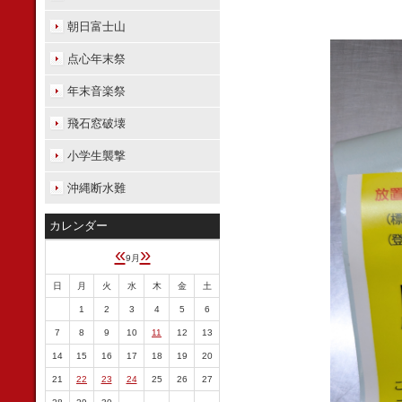
朝日富士山
点心年末祭
年末音楽祭
飛石窓破壊
小学生襲撃
沖縄断水難
カレンダー
«
»
9月
日
月
火
水
木
金
土
1
2
3
4
5
6
7
8
9
10
11
12
13
14
15
16
17
18
19
20
21
22
23
24
25
26
27