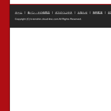
ホーム
食パン・その他商品
ボスのつぶやき
お知らせ
無料配達
全
Copyright (C) b-tenshin.cloud-line.com All Rights Reserved.