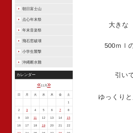
朝日富士山
点心年末祭
大きな
年末音楽祭
飛石窓破壊
500ｍ
小学生襲撃
沖縄断水難
引い
カレンダー
«
»
11月
日
月
火
水
木
金
土
ゆっくりと
1
2
3
4
5
6
7
8
9
10
11
12
13
14
15
16
17
18
19
20
21
22