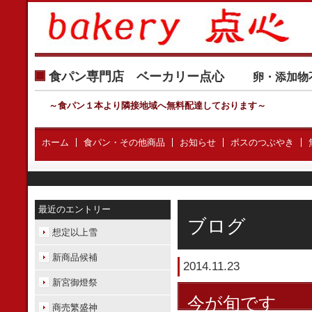
食パン専門店 ベーカリー点心
卵・添加物
～食パン１本より隣接地域へ無料配達しております
～
ホーム
食パン・その他商品
お知らせ
ボスのつぶやき
最近のエントリー
ブログ
想定以上雪
新商品候補
2014.11.23
新宮御燈祭
今が旬です
商売繁盛神