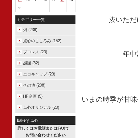
23
24
25
26
27
28
29
30
抜いただ
カテゴリー一覧
畑 (236)
点心のこころみ (152)
プロレス (20)
年中
感謝 (82)
エコキャップ (23)
その他 (208)
HP企画 (5)
いまの時季が甘味
点心オリジナル (20)
bakery 点心
詳しくはお電話またはFAXで
お問い合わせください