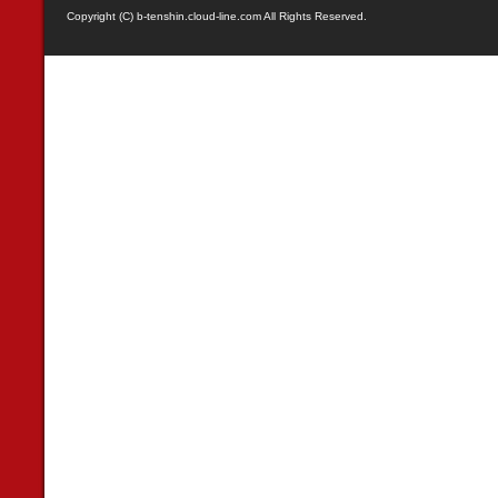
Copyright (C) b-tenshin.cloud-line.com All Rights Reserved.