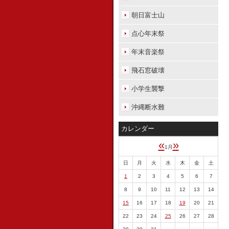
朝日富士山
点心年末祭
年末音楽祭
飛石窓破壊
小学生襲撃
沖縄断水難
カレンダー
«
»
1月
日
月
火
水
木
金
土
1
2
3
4
5
6
7
8
9
10
11
12
13
14
15
16
17
18
19
20
21
22
23
24
25
26
27
28