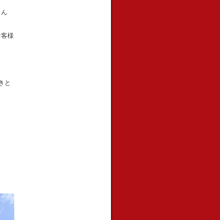
さん
お客様
きと
！