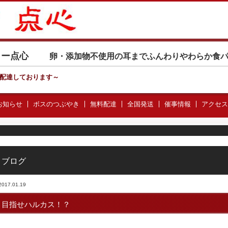
カリー点心
卵・添加物不使用の耳までふんわりやわらか食
配達しております
～
お知らせ
ボスのつぶやき
無料配達
全国発送
催事情報
アクセス
ブログ
2017.01.19
目指せハルカス！？