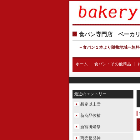
食パン専門店 ベー
～食パン１本より隣接地域へ無料
ホーム
食パン・その他商品
最近のエントリー
想定以上雪
新商品候補
新宮御燈祭
商売繁盛神