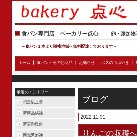
食パン専門店 ベーカリー点心
卵・添加物
～食パン１本より隣接地域へ無料配達しております
～
ホーム
食パン・その他商品
お知らせ
ボスのつぶやき
最近のエントリー
ブログ
想定以上雪
新商品候補
2022.11.01
新宮御燈祭
りんごの収穫
商売繁盛神