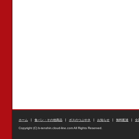
ホーム
食パン・その他商品
ボスのつぶやき
お知らせ
無料配達
全
Copyright (C) b-tenshin.cloud-line.com All Rights Reserved.