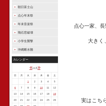
朝日富士山
点心年末祭
年末音楽祭
点心一家、長
飛石窓破壊
大きく
小学生襲撃
沖縄断水難
カレンダー
«
»
11月
日
月
火
水
木
金
土
1
2
3
4
5
6
7
8
9
10
11
12
13
14
15
16
17
18
19
実はこち
20
21
22
23
24
25
26