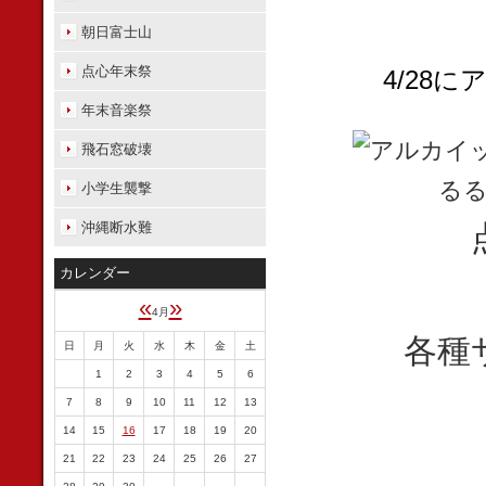
朝日富士山
点心年末祭
4/28
年末音楽祭
飛石窓破壊
小学生襲撃
沖縄断水難
カレンダー
«
»
4月
各種
日
月
火
水
木
金
土
1
2
3
4
5
6
7
8
9
10
11
12
13
14
15
16
17
18
19
20
21
22
23
24
25
26
27