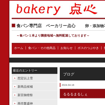
食パン専門店 ベーカリー点心
卵・添加物
～食パン１本より隣接地域へ無料配達しております
～
ホーム
食パン・その他商品
お知らせ
ボスのつぶやき
最近のエントリー
ブログ
想定以上雪
2024.04.16
新商品候補
るるるまるしぇ
新宮御燈祭
商売繁盛神